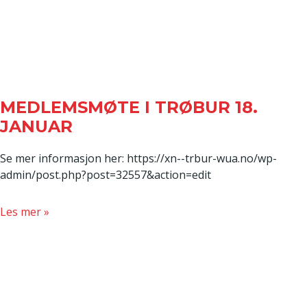
MEDLEMSMØTE I TRØBUR 18.
JANUAR
Se mer informasjon her: https://xn--trbur-wua.no/wp-
admin/post.php?post=32557&action=edit
about
Les mer »
Medlemsmøte
i
TRØBUR
18.
januar