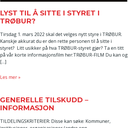
LYST TIL Å SITTE I STYRET I
TRØBUR?
Tirsdag 1. mars 2022 skal det velges nytt styre i TRØBUR.
Kanskje akkurat du er den rette personen til å sitte i
styret? Litt usikker på hva TRØBUR-styret gjør? Ta en titt
på vår korte informasjonsfilm her:TRØBUR-FILM Du kan og
[…]
about
Les mer »
Lyst
til
å
GENERELLE TILSKUDD –
sitte
INFORMASJON
i
styret
TILDELINGSKRITERIER: Disse kan søke: Kommuner,
i