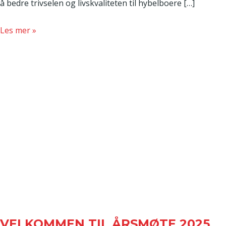
å bedre trivselen og livskvaliteten til hybelboere […]
about
Les mer »
Hybelboere
–
Frivilligheten
tar
et
trivselsansvar!
VELKOMMEN TIL ÅRSMØTE 2025