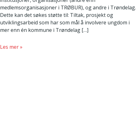
institusjoner, organisasjoner (andre enn
TRØBUR?
medlemsorganisasjoner i TRØBUR), og andre i Trøndelag.
Dette kan det søkes støtte til: Tiltak, prosjekt og
utviklingsarbeid som har som mål å involvere ungdom i
mer enn én kommune i Trøndelag […]
about
Les mer »
Generelle
tilskudd
–
informasjon