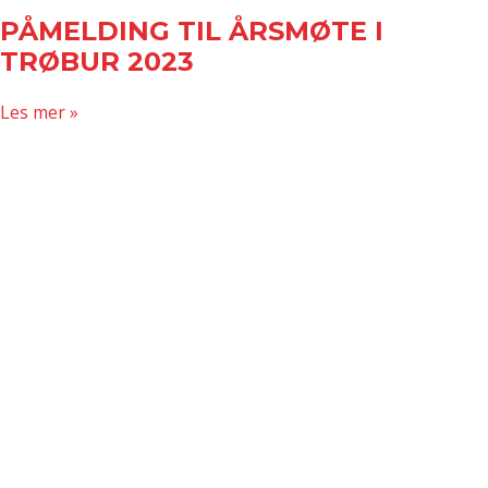
PÅMELDING TIL ÅRSMØTE I
TRØBUR 2023
about
Les mer »
Påmelding
til
årsmøte
i
TRØBUR
2023