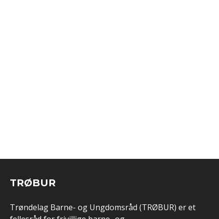
jakt
etter
nye
styremedlemmer
TRØBUR
Trøndelag Barne- og Ungdomsråd (TRØBUR) er et