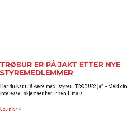
TRØBUR ER PÅ JAKT ETTER NYE
STYREMEDLEMMER
Har du lyst til å være med i styret i TRØBUR? Ja? – Meld din
interesse i skjemaet her innen 1. mars:
about
Les mer »
TRØBUR
er
på