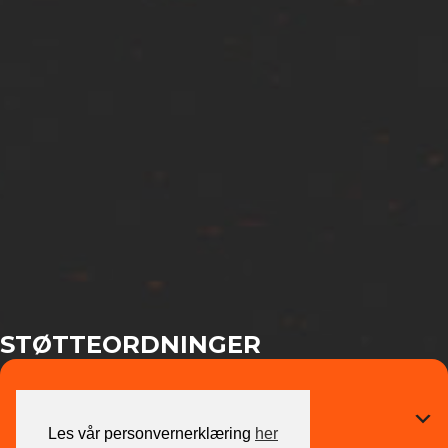
STØTTEORDNINGER
Tilskudd til regionale kultur- og
frivillighetsorganisasjoner
Les vår personvernerklæring
her