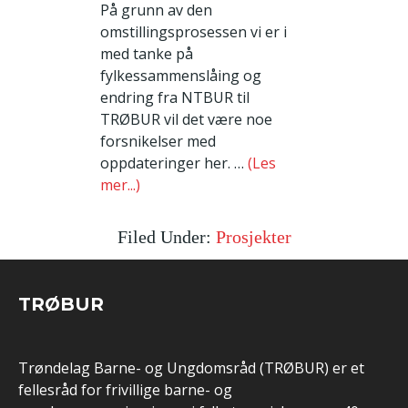
På grunn av den
omstillingsprosessen vi er i
med tanke på
fylkessammenslåing og
endring fra NTBUR til
TRØBUR vil det være noe
forsnikelser med
oppdateringer her. …
(Les
mer...)
Filed Under:
Prosjekter
TRØBUR
Trøndelag Barne- og Ungdomsråd (TRØBUR) er et
fellesråd for frivillige barne- og