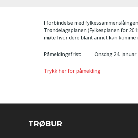
I forbindelse med fylkessammenslåingen a
Trøndelagsplanen (Fylkesplanen for 2018 –
møte hvor dere blant annet kan komme me
Påmeldingsfrist: Onsdag 24. januar
Trykk her for påmelding
TRØBUR